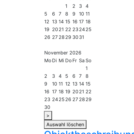
1
2
3
4
5
6
7
8
9
10
11
12
13
14
15
16
17
18
19
20
21
22
23
24
25
26
27
28
29
30
31
November
2026
Mo
Di
Mi
Do
Fr
Sa
So
1
2
3
4
5
6
7
8
9
10
11
12
13
14
15
16
17
18
19
20
21
22
23
24
25
26
27
28
29
30
>
Auswahl löschen