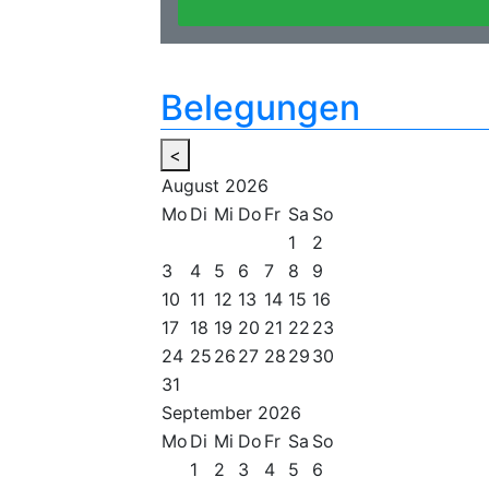
Belegungen
<
August
2026
Mo
Di
Mi
Do
Fr
Sa
So
1
2
3
4
5
6
7
8
9
10
11
12
13
14
15
16
17
18
19
20
21
22
23
24
25
26
27
28
29
30
31
September
2026
Mo
Di
Mi
Do
Fr
Sa
So
1
2
3
4
5
6