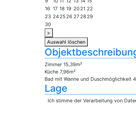
9
10
11
12
13
14
15
16
17
18
19
20
21
22
23
24
25
26
27
28
29
30
>
Auswahl löschen
Objektbeschreibun
Zimmer 15,39m²
Küche 7,96m²
Bad mit Wanne und Duschmöglichkeit 
Lage
Ich stimme der Verarbeitung von Dat