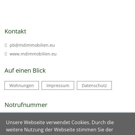
Kontakt
pb@mdimmobilien.eu
www.mdimmobilien.eu
Auf einen Blick
Wohnungen
Impressum
Datenschutz
Notrufnummer
05292 - 988 96 96
Unsere Webseite verwendet Cookies. Durch die
weitere Nutzung der Webseite stimmen Sie der