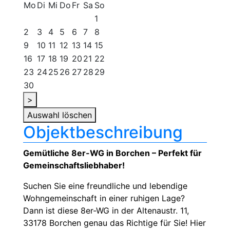
Mo
Di
Mi
Do
Fr
Sa
So
1
2
3
4
5
6
7
8
9
10
11
12
13
14
15
16
17
18
19
20
21
22
23
24
25
26
27
28
29
30
>
Auswahl löschen
Objektbeschreibung
Gemütliche 8er-WG in Borchen – Perfekt für
Gemeinschaftsliebhaber!
Suchen Sie eine freundliche und lebendige
Wohngemeinschaft in einer ruhigen Lage?
Dann ist diese 8er-WG in der Altenaustr. 11,
33178 Borchen genau das Richtige für Sie! Hier