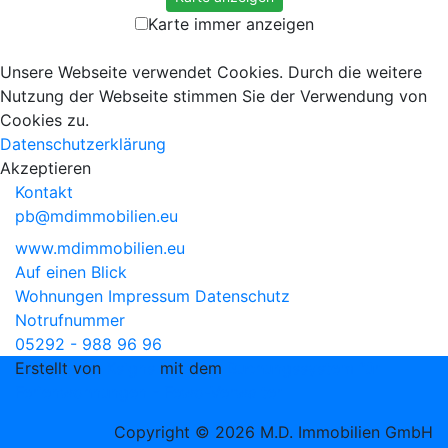
Karte immer anzeigen
Unsere Webseite verwendet Cookies. Durch die weitere
Nutzung der Webseite stimmen Sie der Verwendung von
Cookies zu.
Datenschutzerklärung
Akzeptieren
Kontakt
pb@mdimmobilien.eu
www.mdimmobilien.eu
Auf einen Blick
Wohnungen
Impressum
Datenschutz
Notrufnummer
05292 - 988 96 96
Erstellt von
Xsigns
mit dem
Buchungssystem für
Ferienwohnungen - Fewo-Verwalter
Copyright © 2026 M.D. Immobilien GmbH